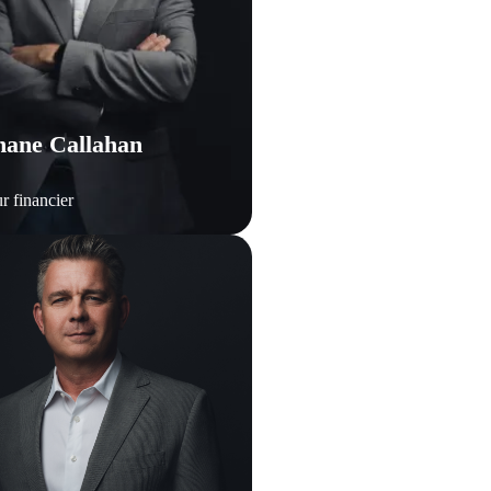
hane Callahan
r financier