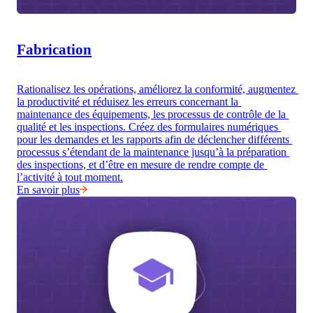
Fabrication
Rationalisez les opérations, améliorez la conformité, augmentez 
la productivité et réduisez les erreurs concernant la 
maintenance des équipements, les processus de contrôle de la 
qualité et les inspections. Créez des formulaires numériques 
pour les demandes et les rapports afin de déclencher différents 
processus s’étendant de la maintenance jusqu’à la préparation 
des inspections, et d’être en mesure de rendre compte de 
l’activité à tout moment.
En savoir plus