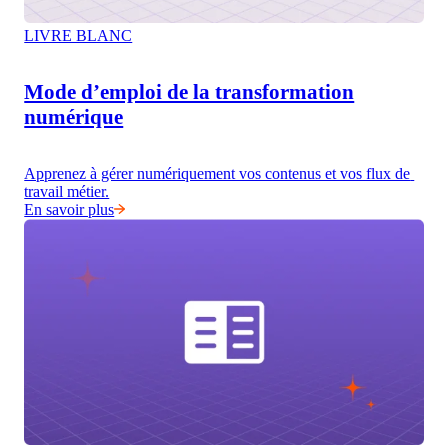
LIVRE BLANC
Mode d’emploi de la transformation
numérique
Apprenez à gérer numériquement vos contenus et vos flux de 
travail métier.
En savoir plus