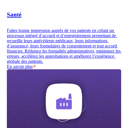
Santé
Faites bonne impression auprès de vos patients en créant un 
processus intégré d’accueil et d’enregistrement permettant de 
recueillir leurs antécédents médicaux, leurs informations 
d’assurance, leurs formulaires de consentement et tout accord 
financier. Réduisez les formalités administratives, minimisez les 
erreurs, accélérez les approbations et améliorez l’expérience 
globale des patients.
En savoir plus