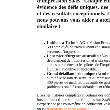
d’impression SaaS . Chaque étu
évidence des défis uniques, des
et des résultats exceptionnels
nous pouvons vous aider à atte
similaire !
Lufthansa Technik AG  :
 Vasion Print 
500 employés de Novell iPrint et a simul
serveurs d’impression.
Le service d’urgence australien :
 Vasio
déploiement de l’impression et a mis en p
sur les paramètres et les pilotes de l’impr
à utiliser, évolutive et abordable.
Grand détaillant britannique :
 la mise
éliminé le besoin de serveurs d’impressio
400 pièces de matériel. Les outils de gesti
problèmes ont été considérablement rédui
Lisez les histoires complètes et certains des do
lors du choix d’une solution d’impression SaaS 
l’expérience par vous-même en contactant Vasio
ou en
 demandant une démonstration ?