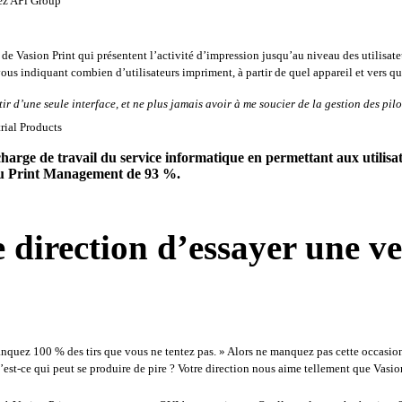
oup                                
e Vasion Print qui présentent l’activité d’impression jusqu’au niveau des utilisateur
ous indiquant combien d’utilisateurs impriment, à partir de quel appareil et vers q
ir d’une seule interface, et ne plus jamais avoir à me soucier de la gestion des pil
rial Products
harge de travail du service informatique en permettant aux utilisate
du Print Management de 93 %.  
e direction d’essayer une v
uez 100 % des tirs que vous ne tentez pas. » Alors ne manquez pas cette occasion 
’est-ce qui peut se produire de pire ? Votre direction nous aime tellement que Vasion