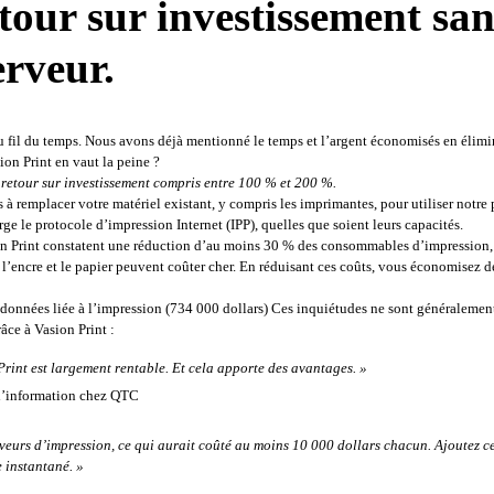
retour sur investissement sa
erveur
.
 au fil du temps. Nous avons déjà mentionné le temps et l’argent économisés en élim
ion Print en vaut la peine 
? 
n retour sur investissement compris entre 100 % et 200 %.
à remplacer votre matériel existant, y compris les imprimantes, pour utiliser notre p
e le protocole d’impression Internet (IPP), quelles que soient leurs capacités
. 
sion Print constatent une réduction d’au moins 30 % des consommables d’impression, 
encre et le papier peuvent coûter cher. En réduisant ces coûts, vous économisez de 
s données liée à l’impression (734 000 dollars) Ces inquiétudes ne sont généralemen
râce à Vasion Print 
:
 Print est largement rentable. Et cela apporte des avantages. »
information chez QTC              
rveurs d’impression, ce qui aurait coûté au moins 10 000 dollars chacun. Ajoutez ce
e instantané. »