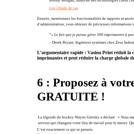
Jeremy Morgan, Analyste des technologies client chez APi Gr
Lire l'étude de cas
Ensuite, mentionnez les fonctionnalités de rapports avancés d
d’administration, vous obtenez de précieuses informations v
“
« Le fait que je puisse gérer 500 imprimantes à part
– Derek Bryant, Ingénieur systèmes chez Zeus Indust
L’argumentaire rapide : Vasion Print réduit la c
imprimantes et peut réduire la charge globale 
6 : Proposez à votr
GRATUITE !
La légende du hockey Wayne Gretzky a déclaré : « Vous manq
serveur qui changera votre lieu de travail pour le mieux. Qu
C’est exactement ce qui se passera
. 