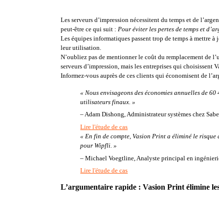
Les serveurs d’impression nécessitent du temps et de l’argen
peut-être ce qui suit : 
Pour éviter les pertes de temps et d’ar
Les équipes informatiques passent trop de temps à mettre à jou
leur utilisation. 
N’oubliez pas de mentionner le coût du remplacement de l’u
serveurs d’impression, mais les entreprises qui choisissent 
Informez-vous auprès de ces clients qui économisent de l’ar
« Nous envisageons des économies annuelles de 60 4
utilisateurs finaux. »
–
 Adam Dishong, Administrateur systèmes chez Saber             
Lire l'étude de cas
« En fin de compte, Vasion Print a éliminé le risque
pour Wipfli. »
–
 Michael Voegtline, Analyste principal en ingénierie chez
Lire l'étude de cas
L’argumentaire rapide : Vasion Print élimine le