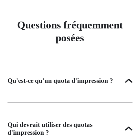
Questions fréquemment
posées
Qu'est-ce qu'un quota d'impression ?
Un quota d'impression est une limite fixée sur la 
quantité qu'un utilisateur particulier peut imprimer. Pour 
PrinterLogic, les quotas peuvent être définis en volume 
Qui devrait utiliser des quotas
ou en prix. Les quotas peuvent également être fixés 
d'impression ?
pour une période spécifique, telle que mensuelle, 