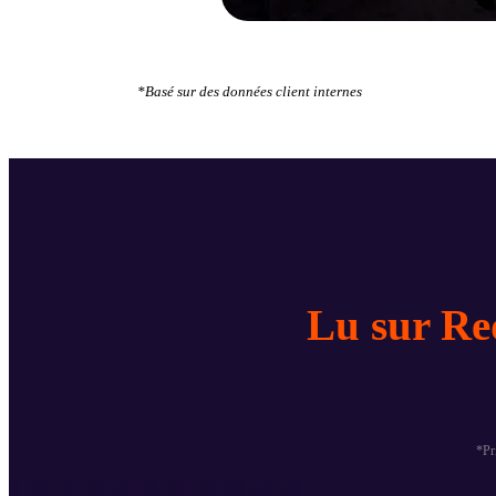
*Basé sur des données client internes
Lu sur Re
*Pr