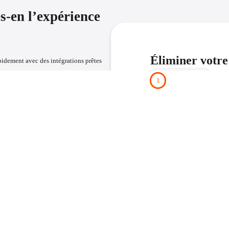
s-en l’expérience
Éliminer votre
idement avec des intégrations prêtes 
1
Fill out the form
 systèmes d'exploitation et 
t à l'emploi 
n contrôle total 
RAMP High 