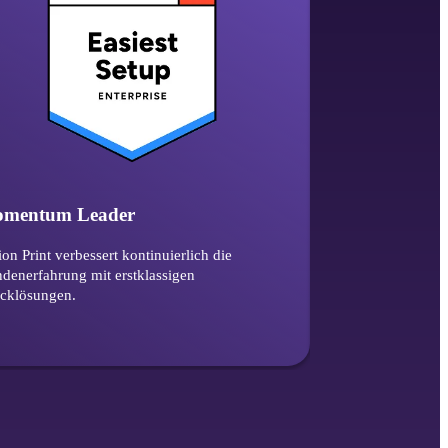
mentum Leader
Beste Umsetzb
ion Print verbessert kontinuierlich die 
Kunden zentralisi
denerfahrung mit erstklassigen 
in kürzester Zeit a
cklösungen.
Vasion Print.