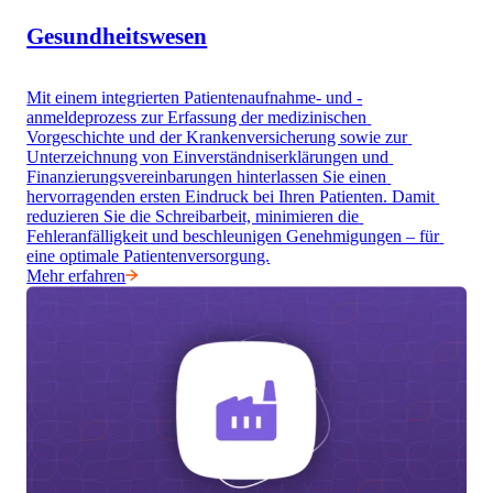
Gesundheitswesen
Mit einem integrierten Patientenaufnahme- und -
anmeldeprozess zur Erfassung der medizinischen 
Vorgeschichte und der Krankenversicherung sowie zur 
Unterzeichnung von Einverständniserklärungen und 
Finanzierungsvereinbarungen hinterlassen Sie einen 
hervorragenden ersten Eindruck bei Ihren Patienten. Damit 
reduzieren Sie die Schreibarbeit, minimieren die 
Fehleranfälligkeit und beschleunigen Genehmigungen – für 
eine optimale Patientenversorgung.
Mehr erfahren