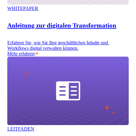
WHITEPAPER
Anleitung zur digitalen Transformation
Erfahren Sie, wie Sie Ihre geschäftlichen Inhalte und 
Workflows digital verwalten können.
Mehr erfahren
LEITFADEN