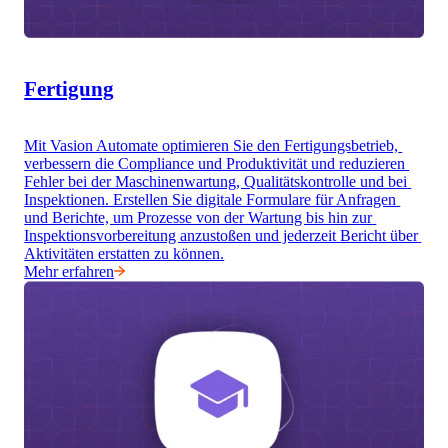
Fertigung
Mit Vasion Automate optimieren Sie den Fertigungsbetrieb, 
verbessern die Compliance und Produktivität und reduzieren 
Fehler bei der Maschinenwartung, Qualitätskontrolle und bei 
Inspektionen. Erstellen Sie digitale Formulare für Anfragen 
und Berichte, um Prozesse von der Wartung bis hin zur 
Inspektionsvorbereitung anzustoßen und jederzeit Bericht über 
Aktivitäten erstatten zu können.
Mehr erfahren