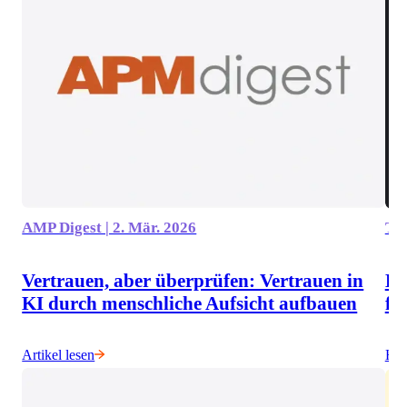
AMP Digest | 2. Mär. 2026
The
Vertrauen, aber überprüfen: Vertrauen in
KI
KI durch menschliche Aufsicht aufbauen
fu
Artikel lesen
Hör