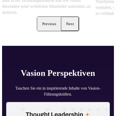
Frauen in der Technologiebranche und wie Vasion 
Transformati
insbesondere seine weiblichen Mitarbeiter unterstützt, zu 
verändert, s
diskutieren.
zu verbinde
Previous
Next
Vasion
Perspektiven
Tauchen Sie ein in inspirierende Inhalte von Vasion-
Führungskräften.