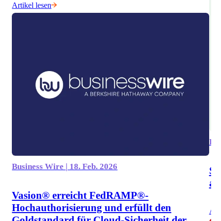
Artikel lesen
Rev
Business Wire | 18. Feb. 2026
So
au
Vasion® erreicht FedRAMP®-
Hochauthorisierung und erfüllt den
Art
Goldstandard für Cloud-Sicherheit der