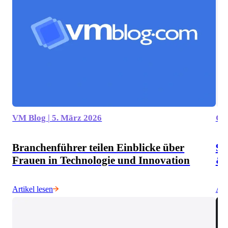
VM Blog | 5. März 2026
GIS
Branchenführer teilen Einblicke über
9 
Frauen in Technologie und Innovation
& 
Artikel lesen
Art