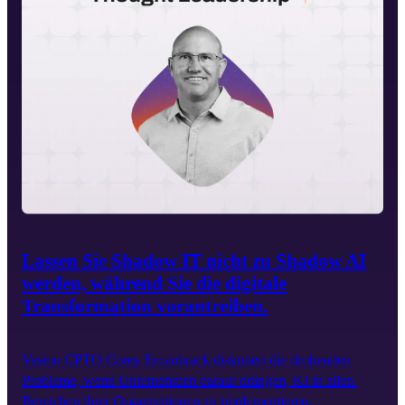
Lassen Sie Shadow IT nicht zu Shadow AI
werden, während Sie die digitale
Transformation vorantreiben.
Vasion CPTO Corey Ercanbrack diskutiert die drohenden 
Probleme, wenn Unternehmen darauf drängen, KI in allen 
Bereichen ihrer Organisationen zu implementieren.