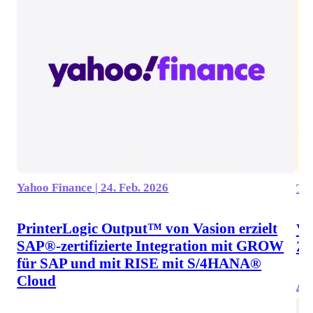
Yahoo Finance | 24. Feb. 2026
Tec
PrinterLogic Output™ von Vasion erzielt
Va
SAP®-zertifizierte Integration mit GROW
Zu
für SAP und mit RISE mit S/4HANA®
Cloud
Art