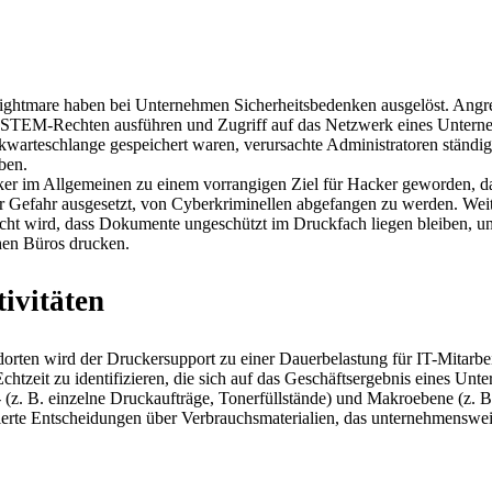
htmare haben bei Unternehmen Sicherheitsbedenken ausgelöst. Angreife
YSTEM-Rechten ausführen und Zugriff auf das Netzwerk eines Unterneh
uckwarteschlange gespeichert waren, verursachte Administratoren ständ
ben.
er im Allgemeinen zu einem vorrangigen Ziel für Hacker geworden, da
r Gefahr ausgesetzt, von Cyberkriminellen abgefangen zu werden. Wei
cht wird, dass Dokumente ungeschützt im Druckfach liegen bleiben, und
hen Büros drucken.
ivitäten
ten wird der Druckersupport zu einer Dauerbelastung für IT-Mitarbeite
tzeit zu identifizieren, die sich auf das Geschäftsergebnis eines Unte
- (z. B. einzelne Druckaufträge, Tonerfüllstände) und Makroebene (z. B
rte Entscheidungen über Verbrauchsmaterialien, das unternehmensweit
enten: