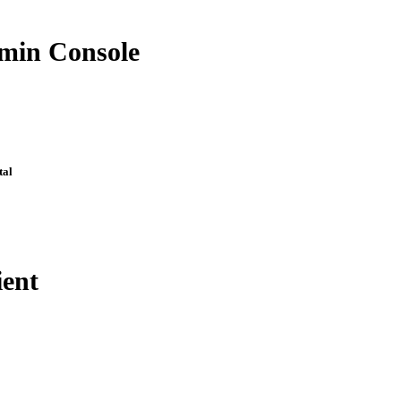
dmin Console
tal
ient