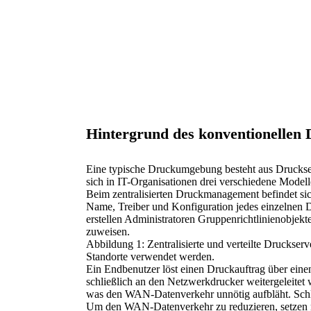
Hintergrund des konventionelle
Eine typische Druckumgebung besteht aus Druckserv
sich in IT-Organisationen drei verschiedene Modelle
Beim zentralisierten Druckmanagement befindet s
Name, Treiber und Konfiguration jedes einzelnen D
erstellen Administratoren Gruppenrichtlinienobjek
zuweisen.
Abbildung 1: Zentralisierte und verteilte Druckserv
Standorte verwendet werden.
Ein Endbenutzer löst einen Druckauftrag über einen
schließlich an den Netzwerkdrucker weitergeleitet
was den WAN-Datenverkehr unnötig aufbläht. Schli
Um den WAN-Datenverkehr zu reduzieren, setzen ma