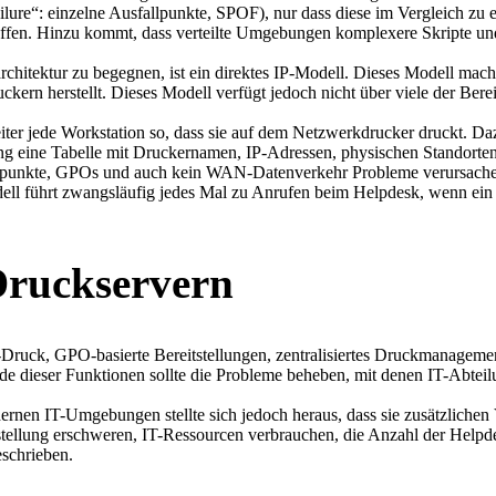
lure“: einzelne Ausfallpunkte, SPOF), nur dass diese im Vergleich zu ein
effen. Hinzu kommt, dass verteilte Umgebungen komplexere Skripte un
chitektur zu begegnen, ist ein direktes IP-Modell. Dieses Modell macht 
ern herstellt. Dieses Modell verfügt jedoch nicht über viele der Berei
iter jede Workstation so, dass sie auf dem Netzwerkdrucker druckt. Daz
g eine Tabelle mit Druckernamen, IP-Adressen, physischen Standorten 
lpunkte, GPOs und auch kein WAN-Datenverkehr Probleme verursachen,
dell führt zwangsläufig jedes Mal zu Anrufen beim Helpdesk, wenn ein 
Druckservern
Druck, GPO-basierte Bereitstellungen, zentralisiertes Druckmanagement
 dieser Funktionen sollte die Probleme beheben, mit denen IT-Abteilu
ernen IT-Umgebungen stellte sich jedoch heraus, dass sie zusätzlichen
stellung erschweren, IT-Ressourcen verbrauchen, die Anzahl der Helpde
schrieben.