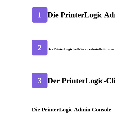
1
Die PrinterLogic A
2
Das PrinterLogic Self-Service-Installationspor
3
Der PrinterLogic-Cl
Die PrinterLogic Admin Console