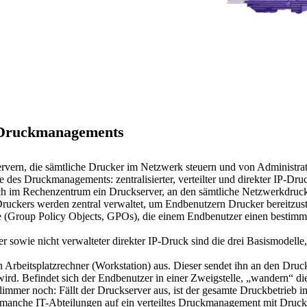
n Druckmanagements
ern, die sämtliche Drucker im Netzwerk steuern und von Administrator
 des Druckmanagements: zentralisierter, verteilter und direkter IP-Dru
ich im Rechenzentrum ein Druckserver, an den sämtliche Netzwerkdruc
ruckers werden zentral verwaltet, um Endbenutzern Drucker bereitzust
te (Group Policy Objects, GPOs), die einem Endbenutzer einen bestimm
er sowie nicht verwalteter direkter IP-Druck sind die drei Basismodelle
 Arbeitsplatzrechner (Workstation) aus. Dieser sendet ihn an den Druck
 wird. Befindet sich der Endbenutzer in einer Zweigstelle, „wandern“ 
mmer noch: Fällt der Druckserver aus, ist der gesamte Druckbetrieb 
nche IT-Abteilungen auf ein verteiltes Druckmanagement mit Druckser