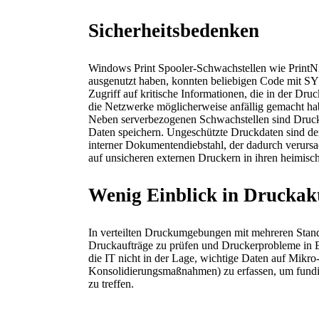
Sicherheitsbedenken
Windows Print Spooler-Schwachstellen wie PrintNig
ausgenutzt haben, konnten beliebigen Code mit S
Zugriff auf kritische Informationen, die in der Dr
die Netzwerke möglicherweise anfällig gemacht ha
Neben serverbezogenen Schwachstellen sind Druck
Daten speichern. Ungeschützte Druckdaten sind de
interner Dokumentendiebstahl, der dadurch verursa
auf unsicheren externen Druckern in ihren heimisc
Wenig Einblick in Druckakt
In verteilten Druckumgebungen mit mehreren Standor
Druckaufträge zu prüfen und Druckerprobleme in Ech
die IT nicht in der Lage, wichtige Daten auf Mikro
Konsolidierungsmaßnahmen) zu erfassen, um fundie
zu treffen.
Die PrinterLogic-Software besteht aus drei Hauptkompon