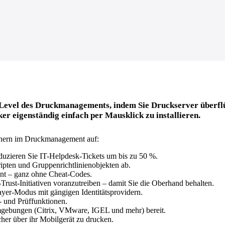
 Level des Druckmanagements, indem Sie Druckserver überflü
r eigenständig einfach per Mausklick zu installieren.
egnern im Druckmanagement auf:
eduzieren Sie IT-Helpdesk-Tickets um bis zu 50 %.
ripten und Gruppenrichtlinienobjekten ab.
nt – ganz ohne Cheat-Codes.
-Trust-Initiativen voranzutreiben – damit Sie die Oberhand behalten.
ayer-Modus mit gängigen Identitätsprovidern.
s- und Prüffunktionen.
Umgebungen (Citrix, VMware, IGEL und mehr) bereit.
her über ihr Mobilgerät zu drucken.