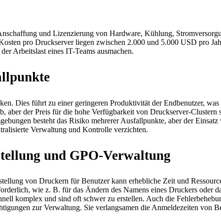
e Anschaffung und Lizenzierung von Hardware, Kühlung, Stromversorgun
 Kosten pro Druckserver liegen zwischen 2.000 und 5.000 USD pro Jahr
 der Arbeitslast eines IT-Teams ausmachen.
allpunkte
n. Dies führt zu einer geringeren Produktivität der Endbenutzer, was si
 ab, aber der Preis für die hohe Verfügbarkeit von Druckserver-Clustern
ebungen besteht das Risiko mehrerer Ausfallpunkte, aber der Einsatz
ralisierte Verwaltung und Kontrolle verzichten.
stellung und GPO-Verwaltung
tellung von Druckern für Benutzer kann erhebliche Zeit und Ressourc
erforderlich, wie z. B. für das Ändern des Namens eines Druckers oder 
hnell komplex und sind oft schwer zu erstellen. Auch die Fehlerbehebu
chtigungen zur Verwaltung. Sie verlangsamen die Anmeldezeiten von Be