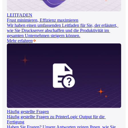
LEITFADEN
Frust minimieren, Effizienz maximieren
Wir haben einen umfassenden Leitfaden für Sie, der erläutert, 
wie Sie Druckserver abschaffen und die Produktivität im 
gesamten Unternehmen steigern können.
Mehr erfahren
Häufig gestellte Fragen
Häufig gestellte Fragen zu PrinterLogic Output für die 
Fertigung
Haben Sie Fragen? Unsere Antworten zeigen Ihnen, wie Sie 