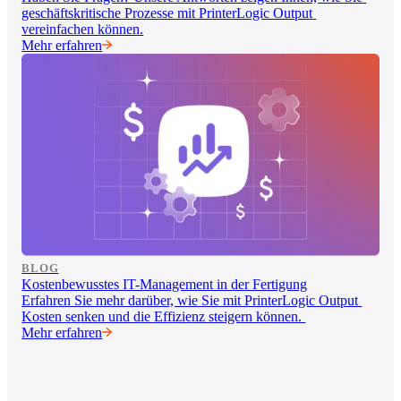
geschäftskritische Prozesse mit PrinterLogic Output 
vereinfachen können.
Mehr erfahren
BLOG
Kostenbewusstes IT-Management in der Fertigung
Erfahren Sie mehr darüber, wie Sie mit PrinterLogic Output 
Kosten senken und die Effizienz steigern können. 
Mehr erfahren